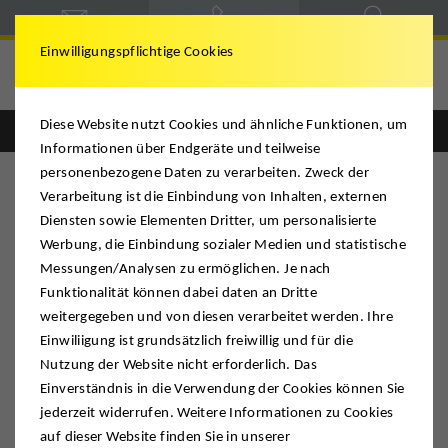
Einwilligungspflichtige Cookies
DMS Mario Krügel
Diese Website nutzt Cookies und ähnliche Funktionen, um
Informationen über Endgeräte und teilweise
personenbezogene Daten zu verarbeiten. Zweck der
Verarbeitung ist die Einbindung von Inhalten, externen
Diensten sowie Elementen Dritter, um personalisierte
DMS Mario Krügel
Werbung, die Einbindung sozialer Medien und statistische
Messungen/Analysen zu ermöglichen. Je nach
Funktionalität können dabei daten an Dritte
»MÖBELPACKER-PORNO!« Atze Schröder
weitergegeben und von diesen verarbeitet werden. Ihre
schwärmt vom Umzug mit DMS Mario
Einwiliigung ist grundsätzlich freiwillig und für die
Krügel
Nutzung der Website nicht erforderlich. Das
Einverständnis in die Verwendung der Cookies können Sie
jederzeit widerrufen. Weitere Informationen zu Cookies
auf dieser Website finden Sie in unserer