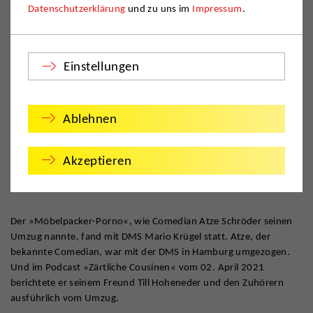
Datenschutzerklärung
und zu uns im
Impressum
.
Einstellungen
Ablehnen
Akzeptieren
Der »Möbelpacker-Porno«, wie Comedian Atze Schröder seinen
Umzug nannte, fand mit DMS Mario Krügel statt. Atze, der
bekannte Comedian, war mit der DMS in Hamburg umgezogen.
Und im Podcast »Zärtliche Cousinen« vom 02. April 2021
berichtete er seinem Freund Till Hoheneder und den Zuhörern
ausführlich vom Umzug.