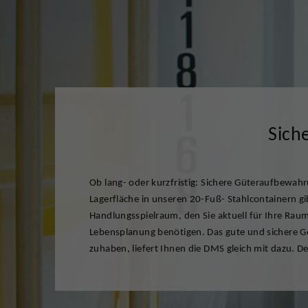
Sich
Ob lang- oder kurzfristig: Sichere Güteraufbewa
ein Höchstmaß an Sicherheit und eine immer sch
Lagerfläche in unseren 20-Fuß- Stahlcontainern g
Handlungsspielraum, den Sie aktuell für Ihre Raum
Lebensplanung benötigen. Das gute und sichere Gef
zuhaben, liefert Ihnen die DMS gleich mit dazu. D