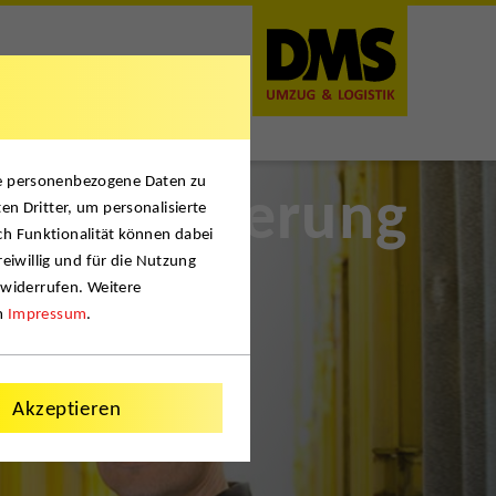
t
se personenbezogene Daten zu
tainerlagerung
en Dritter, um personalisierte
ch Funktionalität können dabei
reiwillig und für die Nutzung
 widerrufen. Weitere
m
Impressum
.
Akzeptieren