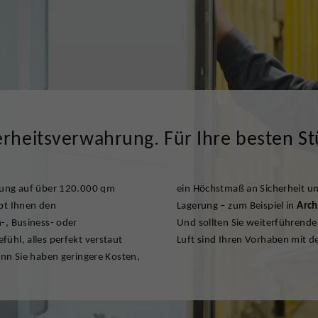
erheitsverwahrung. Für Ihre besten St
hrung auf über 120.000 qm
onende und warengerechte
ibt Ihnen den
Lagerung – zum Beispiel in
Arch
-, Business- oder
Und sollten Sie weiterführende 
ühl, alles perfekt verstaut
Luft sind Ihren Vorhaben mit d
enn Sie haben geringere Kosten,