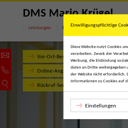
DMS Mario Krügel
Einwilligungspflichtige Coo
Leistungen
DMS Mario Krügel
Hilfe 
Diese Website nutzt Cookies u
verarbeiten. Zweck der Verarbei
Vor-Ort-Besichtigung
Werbung, die Einbindung sozial
daten an Dritte weitergegeben u
Online-Angebot
der Website nicht erforderlich.
Informationen zu Cookies auf di
Rückruf-Service
Einstellungen