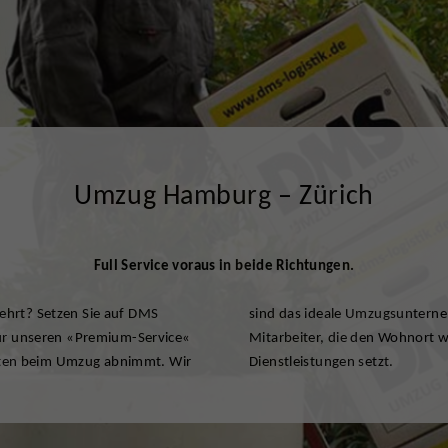
Umzug Hamburg – Zürich
Full Service voraus in beide Richtungen.
ehrt? Setzen Sie auf DMS
sen Umzug. Für Familien.
für unseren «Premium-Service«
ch jeden, der auf zuverlässige
beiten beim Umzug abnimmt. Wir
Dienstleistungen setzt.