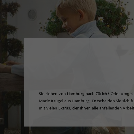
Sie ziehen von Hamburg nach Zürich? Oder umgek
sind das ideale Umzugsunternehmen für den sorglo
Mario Krügel aus Hamburg. Entscheiden Sie sich 
Mitarbeiter, die den Wohnort wechseln. Ganz einfa
mit vielen Extras, der Ihnen alle anfallenden Ar