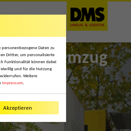
t
se personenbezogene Daten zu
remium-Umzug
en Dritter, um personalisierte
ch Funktionalität können dabei
reiwillig und für die Nutzung
 widerrufen. Weitere
m
Impressum
.
Akzeptieren