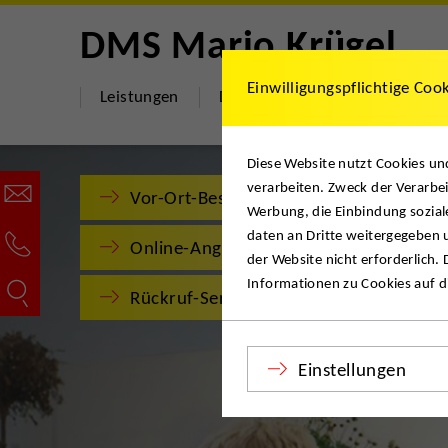
DMS Mario Krügel
Einwilligungspflichtige Coo
Leistungen
DMS Mario Krügel
Hilfe 
Diese Website nutzt Cookies u
verarbeiten. Zweck der Verarbei
Vor-Ort-Besichtigung
Werbung, die Einbindung sozial
daten an Dritte weitergegeben u
Online-Angebot
der Website nicht erforderlich.
Informationen zu Cookies auf di
Rückruf-Service
Einstellungen